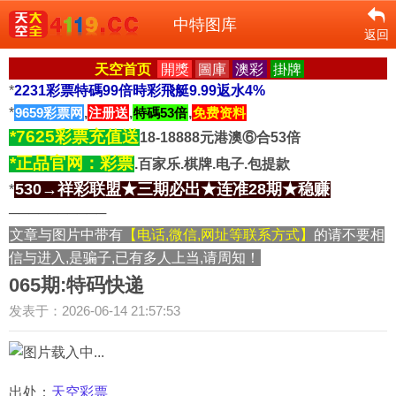
中特图库
返回
天空首页
開獎
圖庫
澳彩
掛牌
*
2231彩票特碼99倍時彩飛艇9.99返水4%
*
9659彩票网
,
注册送
,
特碼53倍
,
免费资料
*7625彩票充值送
18-18888元港澳⑥合53倍
*正品官网：彩票
.百家乐.棋牌.电子.包提款
530→祥彩联盟★三期必出★连准28期★稳赚
*
──────────
文章与图片中带有
【电话,微信,网址等联系方式】
的请不要相
信与进入,是骗子,已有多人上当,请周知！
065期:特码快递
发表于：2026-06-14 21:57:53
出处：
天空彩票