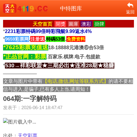
中特图库
返回
天空首页
開獎
圖庫
澳彩
掛牌
*
2231彩票特碼99倍時彩飛艇9.99返水4%
*
9659彩票网
,
注册送
,
特碼53倍
,
免费资料
*7625彩票充值送
18-18888元港澳⑥合53倍
*正品官网：彩票
.百家乐.棋牌.电子.包提款
530→祥彩联盟★三期必出★连准28期★稳赚
*
──────────
文章与图片中带有
【电话,微信,网址等联系方式】
的请不要相
信与进入,是骗子,已有多人上当,请周知！
064期:一字解特码
发表于：2026-06-14 18:47:47
出处：
天空彩票