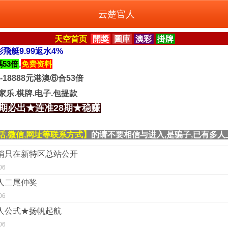
云楚官人
天空首页
開獎
圖庫
澳彩
掛牌
彩飛艇9.99返水4%
53倍
,
免费资料
8-18888元港澳⑥合53倍
百家乐.棋牌.电子.包提款
三期必出★连准28期★稳赚
话,微信,网址等联系方式】
的请不要相信与进入,是骗子,已有多人
五俏只在新特区总站公开
06
官人二尾仲奖
06
官人公式★扬帆起航
06