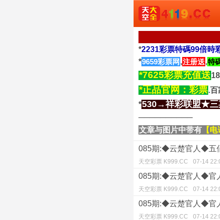
*
2231彩票特碼99倍時
*
9659彩票网
,
注册送
,
特碼
*7625彩票充值送
1
*正品官网：彩票
.
530→祥彩联盟★
*
──────────
文章与图片中带有
【电
085期:◆云楚官人◆
天空彩票 K999.CC
07-14 22:
085期:◆云楚官人◆
天空彩票 K999.CC
07-14 22:
085期:◆云楚官人◆
天空彩票 K999.CC
07-14 22: