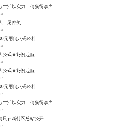
开心生活以实力二俏赢得掌声
04
官人二尾仲奖
04
000元兩俏八碼來料
04
官人公式★扬帆起航
04
官人公式★扬帆起航
17
000元兩俏八碼來料
17
开心生活以实力二俏赢得掌声
17
五俏只在新特区总站公开
17