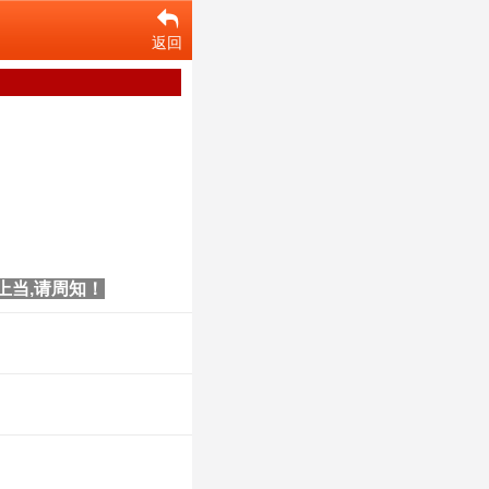
返回
上当,请周知！