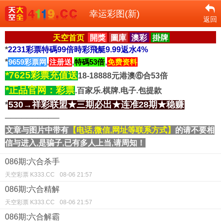
幸运彩图(新)
返回
天空首页
開獎
圖庫
澳彩
掛牌
*
2231彩票特碼99倍時彩飛艇9.99返水4%
*
9659彩票网
,
注册送
,
特碼53倍
,
免费资料
*7625彩票充值送
18-18888元港澳⑥合53倍
*正品官网：彩票
.百家乐.棋牌.电子.包提款
530→祥彩联盟★三期必出★连准28期★稳赚
*
──────────
文章与图片中带有
【电话,微信,网址等联系方式】
的请不要相
信与进入,是骗子,已有多人上当,请周知！
086期:六合杀手
天空彩票 K333.CC
08-06 21:57
086期:六合精解
天空彩票 K333.CC
08-06 21:57
086期:六合解霸