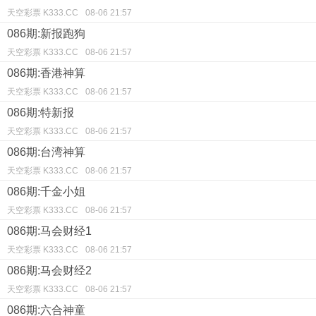
天空彩票 K333.CC
08-06 21:57
086期:新报跑狗
天空彩票 K333.CC
08-06 21:57
086期:香港神算
天空彩票 K333.CC
08-06 21:57
086期:特新报
天空彩票 K333.CC
08-06 21:57
086期:台湾神算
天空彩票 K333.CC
08-06 21:57
086期:千金小姐
天空彩票 K333.CC
08-06 21:57
086期:马会财经1
天空彩票 K333.CC
08-06 21:57
086期:马会财经2
天空彩票 K333.CC
08-06 21:57
086期:六合神童