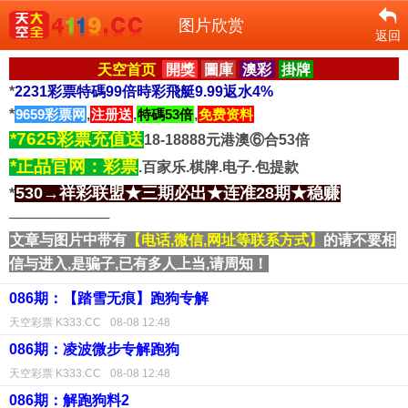
图片欣赏
返回
天空首页
開獎
圖庫
澳彩
掛牌
*
2231彩票特碼99倍時彩飛艇9.99返水4%
*
9659彩票网
,
注册送
,
特碼53倍
,
免费资料
*7625彩票充值送
18-18888元港澳⑥合53倍
*正品官网：彩票
.百家乐.棋牌.电子.包提款
530→祥彩联盟★三期必出★连准28期★稳赚
*
──────────
文章与图片中带有
【电话,微信,网址等联系方式】
的请不要相
信与进入,是骗子,已有多人上当,请周知！
086期：【踏雪无痕】跑狗专解
天空彩票 K333.CC
08-08 12:48
086期：凌波微步专解跑狗
天空彩票 K333.CC
08-08 12:48
086期：解跑狗料2