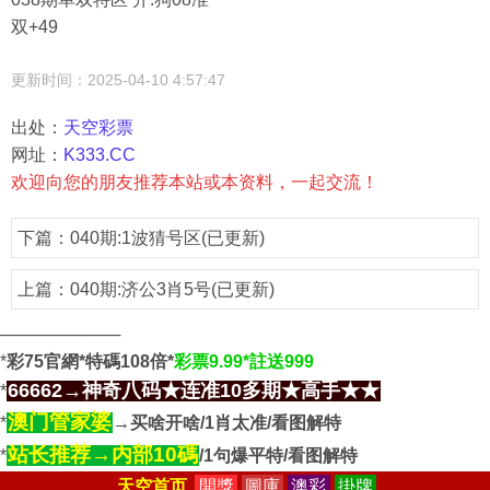
双+49
更新时间：2025-04-10 4:57:47
出处：
天空彩票
网址：
K333.CC
欢迎向您的朋友推荐本站或本资料，一起交流！
下篇：
040期:1波猜号区(已更新)
上篇：
040期:济公3肖5号(已更新)
──────────
*
彩75官網*特碼108倍*
彩票9.99*註送999
66662→神奇八码★连准10多期★高手★★
*
澳门管家婆
*
→买啥开啥/1肖太准/看图解特
站长推荐→内部10碼
*
/1句爆平特/看图解特
天空首页
開獎
圖庫
澳彩
掛牌