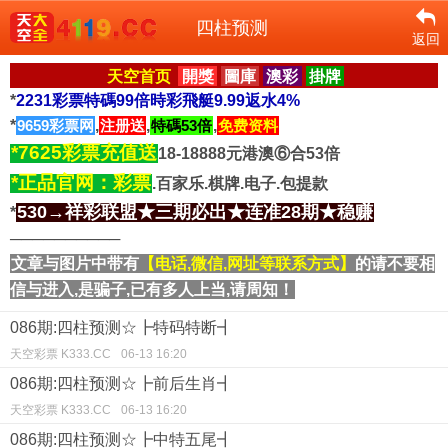
四柱预测
返回
天空首页
開獎
圖庫
澳彩
掛牌
*
2231彩票特碼99倍時彩飛艇9.99返水4%
*
9659彩票网
,
注册送
,
特碼53倍
,
免费资料
*7625彩票充值送
18-18888元港澳⑥合53倍
*正品官网：彩票
.百家乐.棋牌.电子.包提款
530→祥彩联盟★三期必出★连准28期★稳赚
*
──────────
文章与图片中带有
【电话,微信,网址等联系方式】
的请不要相
信与进入,是骗子,已有多人上当,请周知！
086期:四柱预测☆┣特码特断┫
天空彩票 K333.CC
06-13 16:20
086期:四柱预测☆┣前后生肖┫
天空彩票 K333.CC
06-13 16:20
086期:四柱预测☆┣中特五尾┫