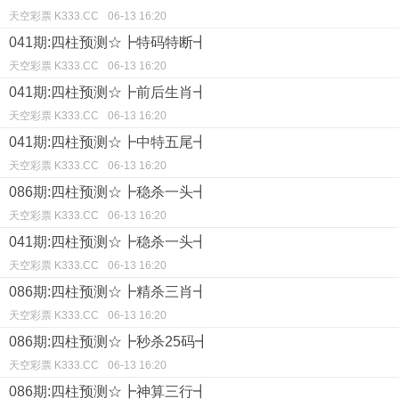
天空彩票 K333.CC
06-13 16:20
041期:四柱预测☆┣特码特断┫
天空彩票 K333.CC
06-13 16:20
041期:四柱预测☆┣前后生肖┫
天空彩票 K333.CC
06-13 16:20
041期:四柱预测☆┣中特五尾┫
天空彩票 K333.CC
06-13 16:20
086期:四柱预测☆┣稳杀一头┫
天空彩票 K333.CC
06-13 16:20
041期:四柱预测☆┣稳杀一头┫
天空彩票 K333.CC
06-13 16:20
086期:四柱预测☆┣精杀三肖┫
天空彩票 K333.CC
06-13 16:20
086期:四柱预测☆┣秒杀25码┫
天空彩票 K333.CC
06-13 16:20
086期:四柱预测☆┣神算三行┫