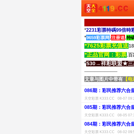
*
2231彩票特碼99倍時
*
9659彩票网
,
注册送
,
特碼
*7625彩票充值送
1
*正品官网：彩票
.
530→祥彩联盟★
*
──────────
文章与图片中带有
【电
086期：彩民推荐六合皇
天空彩票 K333.CC
08-07 09:
085期：彩民推荐六合皇
天空彩票 K333.CC
08-05 07:
084期：彩民推荐六合皇
天空彩票 K333.CC
08-02 09: