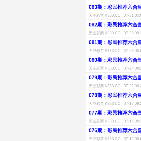
083期：彩民推荐六合皇
天空彩票 K333.CC
07-31 05:
082期：彩民推荐六合皇
天空彩票 K333.CC
07-29 09:
081期：彩民推荐六合皇
天空彩票 K333.CC
07-26 05:
080期：彩民推荐六合皇
天空彩票 K333.CC
07-24 09:
079期：彩民推荐六合皇
天空彩票 K333.CC
07-22 09:
078期：彩民推荐六合皇
天空彩票 K333.CC
07-17 09:
077期：彩民推荐六合皇
天空彩票 K333.CC
07-15 09:
076期：彩民推荐六合皇
天空彩票 K333.CC
07-12 09: