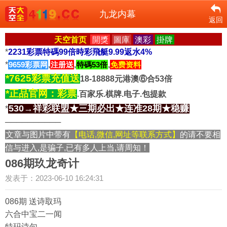
九龙内幕
返回
天空首页
開獎
圖庫
澳彩
掛牌
*
2231彩票特碼99倍時彩飛艇9.99返水4%
*
9659彩票网
,
注册送
,
特碼53倍
,
免费资料
*7625彩票充值送
18-18888元港澳⑥合53倍
*正品官网：彩票
.百家乐.棋牌.电子.包提款
530→祥彩联盟★三期必出★连准28期★稳赚
*
──────────
文章与图片中带有
【电话,微信,网址等联系方式】
的请不要相
信与进入,是骗子,已有多人上当,请周知！
086期玖龙奇计
发表于：2023-06-10 16:24:31
086期 送诗取玛
六合中宝二一闻
特玛诗句