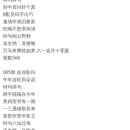
卦中若问奸个真
8配灵码字出巧
逢场作戏旧换新
吃喝不愁享闲清
特句闲云野鹤
送生悄：龙猪猴
万马奔腾恍如梦,六一追月十零圆
尾数568
085期 送诗取玛
牛年连旺四朵花
特玛诗句
耕牛阻隔在今年
养鸡苦劳有一期
一三遇猪取双单
拿腔作势羊歌王
特句八仙过海