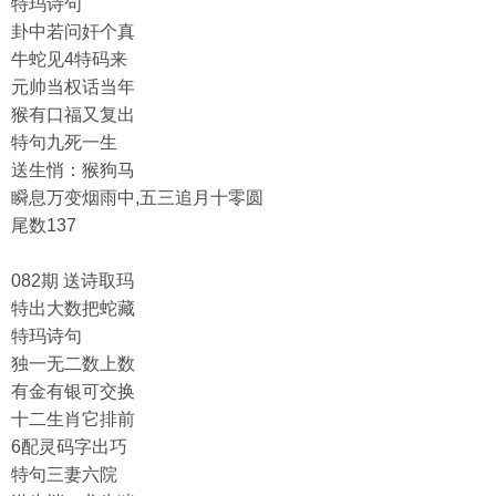
特玛诗句
卦中若问奸个真
牛蛇见4特码来
元帅当权话当年
猴有口福又复出
特句九死一生
送生悄：猴狗马
瞬息万变烟雨中,五三追月十零圆
尾数137
082期 送诗取玛
特出大数把蛇藏
特玛诗句
独一无二数上数
有金有银可交换
十二生肖它排前
6配灵码字出巧
特句三妻六院