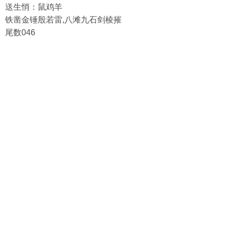
送生悄：鼠鸡羊
铁凿金锤殷若雷,八滩九石剑棱摧
尾数046