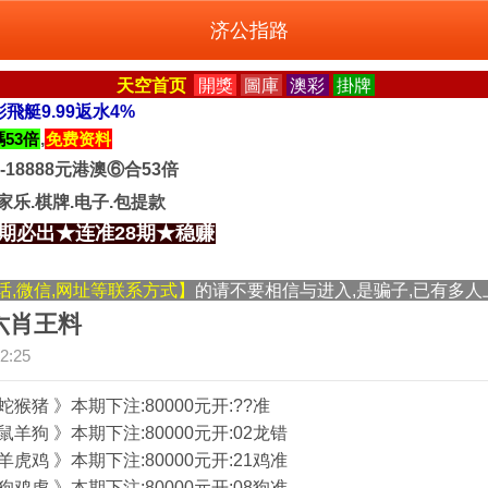
济公指路
天空首页
開獎
圖庫
澳彩
掛牌
彩飛艇9.99返水4%
53倍
,
免费资料
8-18888元港澳⑥合53倍
百家乐.棋牌.电子.包提款
三期必出★连准28期★稳赚
话,微信,网址等联系方式】
的请不要相信与进入,是骗子,已有多人
路六肖王料
2:25
蛇猴猪 》本期下注:80000元开:??准
鼠羊狗 》本期下注:80000元开:02龙错
羊虎鸡 》本期下注:80000元开:21鸡准
狗鸡虎 》本期下注:80000元开:08狗准