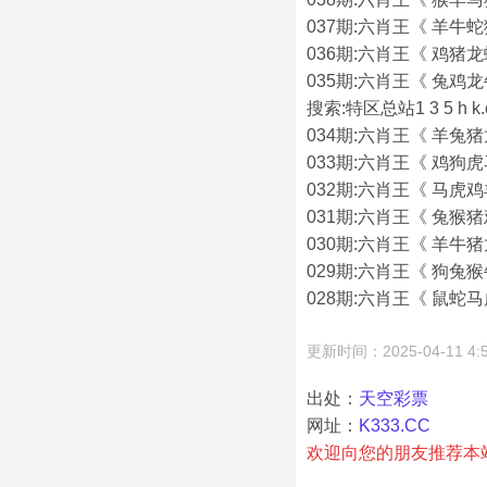
037期:六肖王《 羊牛蛇
036期:六肖王《 鸡猪龙
035期:六肖王《 兔鸡龙
搜索:特区总站1 3 5 h
034期:六肖王《 羊兔猪
033期:六肖王《 鸡狗虎
032期:六肖王《 马虎鸡
031期:六肖王《 兔猴猪
030期:六肖王《 羊牛猪
029期:六肖王《 狗兔猴
028期:六肖王《 鼠蛇马
更新时间：2025-04-11 4:5
出处：
天空彩票
网址：
K333.CC
欢迎向您的朋友推荐本