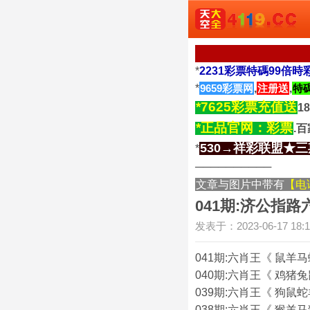
*
2231彩票特碼99倍時
*
9659彩票网
,
注册送
,
特碼
*7625彩票充值送
1
*正品官网：彩票
.
530→祥彩联盟★
*
──────────
文章与图片中带有
【电
041期:济公指
发表于：2023-06-17 18:1
041期:六肖王《 鼠羊马
040期:六肖王《 鸡猪兔
039期:六肖王《 狗鼠蛇
038期:六肖王《 猴羊马