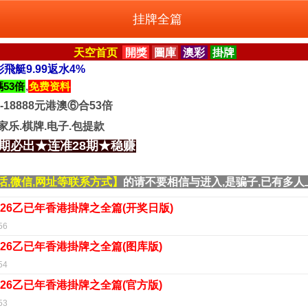
挂牌全篇
天空首页
開獎
圖庫
澳彩
掛牌
彩飛艇9.99返水4%
53倍
,
免费资料
8-18888元港澳⑥合53倍
百家乐.棋牌.电子.包提款
三期必出★连准28期★稳赚
话,微信,网址等联系方式】
的请不要相信与进入,是骗子,已有多人
2026乙已年香港掛牌之全篇(开奖日版)
56
2026乙已年香港掛牌之全篇(图库版)
54
2026乙已年香港掛牌之全篇(官方版)
53