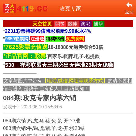
攻克专家
返回
天空首页
開獎
圖庫
澳彩
掛牌
*
2231彩票特碼99倍時彩飛艇9.99返水4%
*
9659彩票网
,
注册送
,
特碼53倍
,
免费资料
*7625彩票充值送
18-18888元港澳⑥合53倍
*正品官网：彩票
.百家乐.棋牌.电子.包提款
530→祥彩联盟★三期必出★连准28期★稳赚
*
──────────
文章与图片中带有
【电话,微信,网址等联系方式】
的请不要相
信与进入,是骗子,已有多人上当,请周知！
084期:攻克专家内幕六销
发表于：2023-06-10 15:53:05
084期六销:鸡,虎,马,猪,兔,鼠-开:??准
083期六销:牛,狗,虎,猪,羊,龙-开:猴23错
082期六销:蛇,鼠,龙,虎,马,兔-开:羊48错