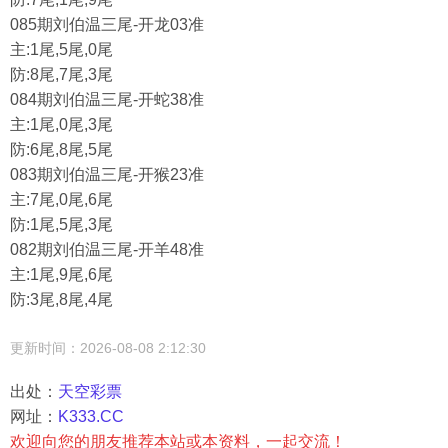
085期刘伯温三尾-开龙03准
主:1尾,5尾,0尾
防:8尾,7尾,3尾
084期刘伯温三尾-开蛇38准
主:1尾,0尾,3尾
防:6尾,8尾,5尾
083期刘伯温三尾-开猴23准
主:7尾,0尾,6尾
防:1尾,5尾,3尾
082期刘伯温三尾-开羊48准
主:1尾,9尾,6尾
防:3尾,8尾,4尾
更新时间：2026-08-08 2:12:30
出处：
天空彩票
网址：
K333.CC
欢迎向您的朋友推荐本站或本资料，一起交流！