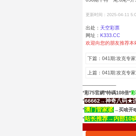
更新时间：2025-04-11 5:0
出处：
天空彩票
网址：
K333.CC
欢迎向您的朋友推荐本
下篇：
041期:攻克专
上篇：
041期:攻克专
──────────
*
彩75官網*特碼108倍*
彩
66662→神奇八码
*
澳门管家婆
*
→买啥开啥
站长推荐→内部10
*