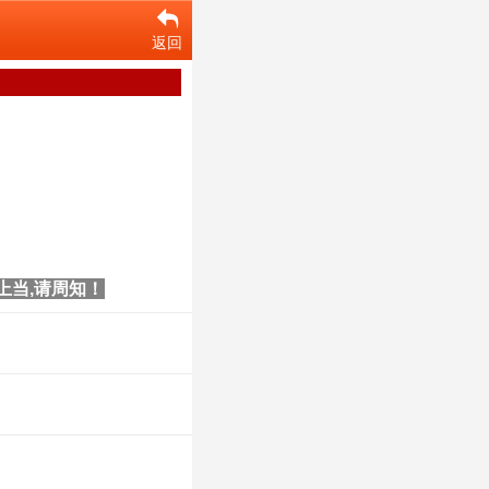
返回
上当,请周知！