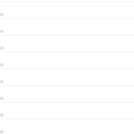
58
58
58
58
58
58
58
58