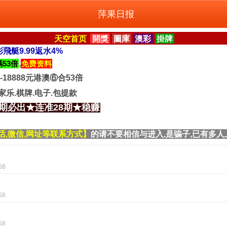
萍果日报
天空首页
開獎
圖庫
澳彩
掛牌
彩飛艇9.99返水4%
53倍
,
免费资料
8-18888元港澳⑥合53倍
百家乐.棋牌.电子.包提款
三期必出★连准28期★稳赚
话,微信,网址等联系方式】
的请不要相信与进入,是骗子,已有多人
58
）
58
58