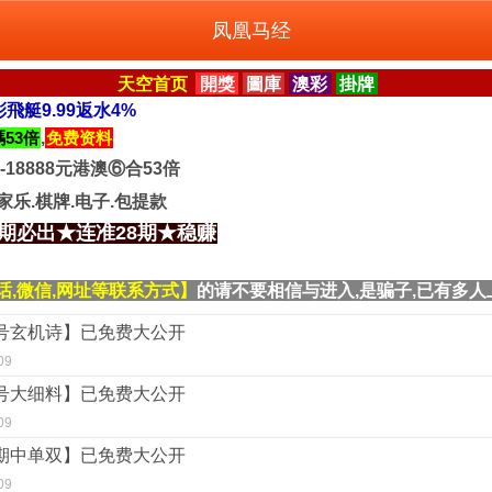
凤凰马经
天空首页
開獎
圖庫
澳彩
掛牌
彩飛艇9.99返水4%
53倍
,
免费资料
8-18888元港澳⑥合53倍
百家乐.棋牌.电子.包提款
三期必出★连准28期★稳赚
话,微信,网址等联系方式】
的请不要相信与进入,是骗子,已有多人
特号玄机诗】已免费大公开
09
特号大细料】已免费大公开
09
期期中单双】已免费大公开
09