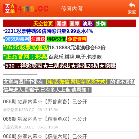
传真內幕
返回
天空首页
開獎
圖庫
澳彩
掛牌
*
2231彩票特碼99倍時彩飛艇9.99返水4%
*
9659彩票网
,
注册送
,
特碼53倍
,
免费资料
*7625彩票充值送
18-18888元港澳⑥合53倍
*正品官网：彩票
.百家乐.棋牌.电子.包提款
530→祥彩联盟★三期必出★连准28期★稳赚
*
──────────
文章与图片中带有
【电话,微信,网址等联系方式】
的请不要相
信与进入,是骗子,已有多人上当,请周知！
086期:独家内幕☆【野兽家畜】已公开
天空彩票 K333.CC
06-13 15:54
086期:独家内幕☆【精准单双】已公开
天空彩票 K333.CC
06-13 15:54
086期:独家内幕☆【极品六尾】已公开