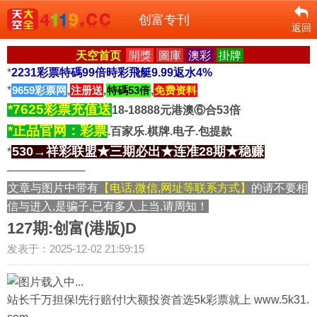
创富专刊
返回
天空首页
開獎
圖庫
澳彩
掛牌
*
2231彩票特碼99倍時彩飛艇9.99返水4%
*
9659彩票网
,
注册送
,
特碼53倍
,
免费资料
*7625彩票充值送
18-18888元港澳⑥合53倍
*正品官网：彩票
.百家乐.棋牌.电子.包提款
530→祥彩联盟★三期必出★连准28期★稳赚
*
──────────
文章与图片中带有
【电话,微信,网址等联系方式】
的请不要相
信与进入,是骗子,已有多人上当,请周知！
127期:创富(港版)D
发表于：2025-12-02 21:59:15
站长千万担保!先行赔付!大额投资首选5k彩票就上 www.5k31.