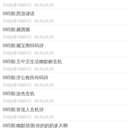
天空彩票 K999.CC
08-04 21:59
085期:西游谜语
天空彩票 K999.CC
08-04 21:59
085期:藏寶圖
天空彩票 K999.CC
08-04 21:59
085期:藏宝阁特码诗
天空彩票 K999.CC
08-04 21:59
085期:王中王生活幽默解玄机
天空彩票 K999.CC
08-04 21:59
085期:济公救民特码诗
天空彩票 K999.CC
08-04 21:59
085期:波色玄机
天空彩票 K999.CC
08-04 21:59
085期:曾道人玄机诗
天空彩票 K999.CC
08-04 21:59
085期:幽默猜测:你的奶奶多大啊