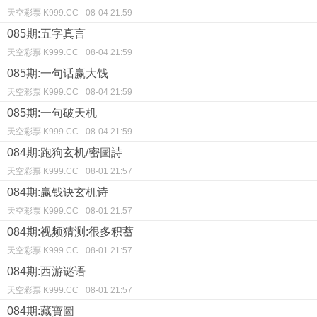
天空彩票 K999.CC
08-04 21:59
085期:五字真言
天空彩票 K999.CC
08-04 21:59
085期:一句话赢大钱
天空彩票 K999.CC
08-04 21:59
085期:一句破天机
天空彩票 K999.CC
08-04 21:59
084期:跑狗玄机/密圖詩
天空彩票 K999.CC
08-01 21:57
084期:赢钱诀玄机诗
天空彩票 K999.CC
08-01 21:57
084期:视频猜测:很多积蓄
天空彩票 K999.CC
08-01 21:57
084期:西游谜语
天空彩票 K999.CC
08-01 21:57
084期:藏寶圖