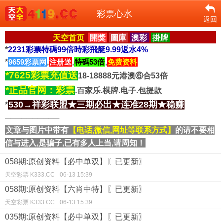
彩票心水
返回
天空首页
開獎
圖庫
澳彩
掛牌
*
2231彩票特碼99倍時彩飛艇9.99返水4%
*
9659彩票网
,
注册送
,
特碼53倍
,
免费资料
*7625彩票充值送
18-18888元港澳⑥合53倍
*正品官网：彩票
.百家乐.棋牌.电子.包提款
530→祥彩联盟★三期必出★连准28期★稳赚
*
──────────
文章与图片中带有
【电话,微信,网址等联系方式】
的请不要相
信与进入,是骗子,已有多人上当,请周知！
058期:原创资料【必中单双】〖已更新〗
天空彩票 K333.CC
06-13 15:39
058期:原创资料【六肖中特】〖已更新〗
天空彩票 K333.CC
06-13 15:39
035期:原创资料【必中单双】〖已更新〗