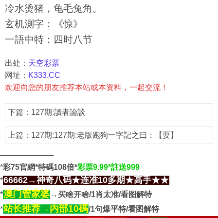
冷水烫猪，龟毛兔角。
玄机測字：《惊》
一語中特：四时八节
出处：
天空彩票
网址：
K333.CC
欢迎向您的朋友推荐本站或本资料，一起交流！
下篇：
127期:讀者論談
上篇：
127期:127期:老版跑狗一字記之曰：【耍】
──────────
*
彩75官網*特碼108倍*
彩票9.99*註送999
66662→神奇八码★连准10多期★高手★★
*
澳门管家婆
*
→买啥开啥/1肖太准/看图解特
站长推荐→内部10碼
*
/1句爆平特/看图解特