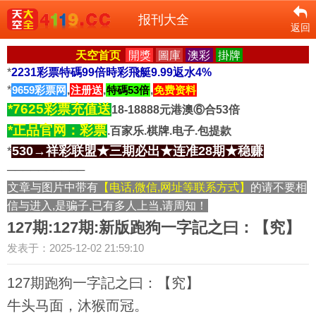
报刊大全
返回
天空首页
開獎
圖庫
澳彩
掛牌
*
2231彩票特碼99倍時彩飛艇9.99返水4%
*
9659彩票网
,
注册送
,
特碼53倍
,
免费资料
*7625彩票充值送
18-18888元港澳⑥合53倍
*正品官网：彩票
.百家乐.棋牌.电子.包提款
530→祥彩联盟★三期必出★连准28期★稳赚
*
──────────
文章与图片中带有
【电话,微信,网址等联系方式】
的请不要相
信与进入,是骗子,已有多人上当,请周知！
127期:127期:新版跑狗一字記之曰：【究】
发表于：2025-12-02 21:59:10
127期跑狗一字記之曰：【究】
牛头马面，沐猴而冠。